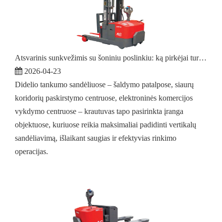
Atsvarinis sunkvežimis su šoniniu poslinkiu: ką pirkėjai turi žinoti
2026-04-23
Didelio tankumo sandėliuose – šaldymo patalpose, siaurų
koridorių paskirstymo centruose, elektroninės komercijos
vykdymo centruose – krautuvas tapo pasirinkta įranga
objektuose, kuriuose reikia maksimaliai padidinti vertikalų
sandėliavimą, išlaikant saugias ir efektyvias rinkimo
operacijas.