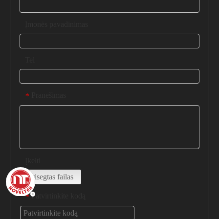
Įmonės pavadinimas
Tel
Pranešimas
*
Įkelti
Prisegtas failas
Patvirtinkite kodą
*