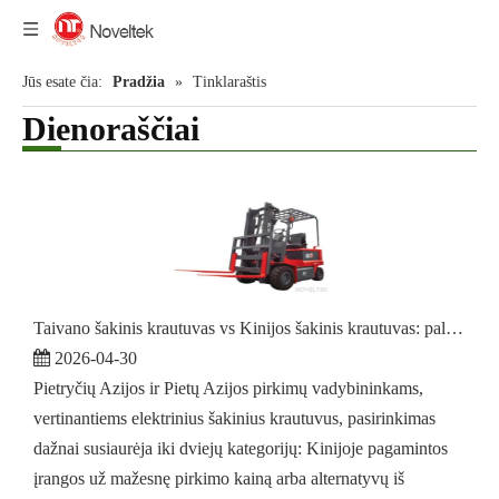
Jūs esate čia:
Pradžia
»
Tinklaraštis
Dienoraščiai
Taivano šakinis krautuvas vs Kinijos šakinis krautuvas: palyginta kokybė, kaina ir visa nuosavybė
2026-04-30
Pietryčių Azijos ir Pietų Azijos pirkimų vadybininkams,
vertinantiems elektrinius šakinius krautuvus, pasirinkimas
dažnai susiaurėja iki dviejų kategorijų: Kinijoje pagamintos
įrangos už mažesnę pirkimo kainą arba alternatyvų iš