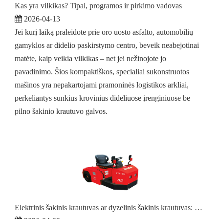
Kas yra vilkikas? Tipai, programos ir pirkimo vadovas
2026-04-13
Jei kurį laiką praleidote prie oro uosto asfalto, automobilių
gamyklos ar didelio paskirstymo centro, beveik neabejotinai
matėte, kaip veikia vilkikas – net jei nežinojote jo
pavadinimo. Šios kompaktiškos, specialiai sukonstruotos
mašinos yra nepakartojami pramoninės logistikos arkliai,
perkeliantys sunkius krovinius dideliuose įrenginiuose be
pilno šakinio krautuvo galvos.
Elektrinis šakinis krautuvas ar dyzelinis šakinis krautuvas: kuris tinka jūsų sandėliui?