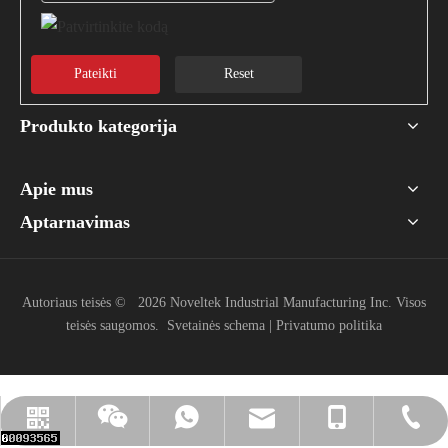
Pateikti
Reset
Produkto kategorija
Apie mus
Aptarnavimas
Autoriaus teisės ©
2026
Noveltek Industrial Manufacturing Inc. Visos
teisės saugomos.
Svetainės schema
|
Privatumo politika
info@noveltek-forklift.com
+886-918-429938
+886-918429938
+886-37-220741
LINIJA
WeChat