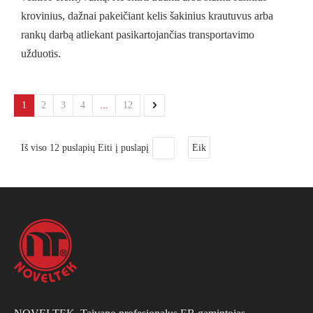
krovinius, dažnai pakeičiant kelis šakinius krautuvus arba
rankų darbą atliekant pasikartojančias transportavimo
užduotis.
1
2
3
4
...
12
Iš viso 12 puslapių Eiti į puslapį
Eik