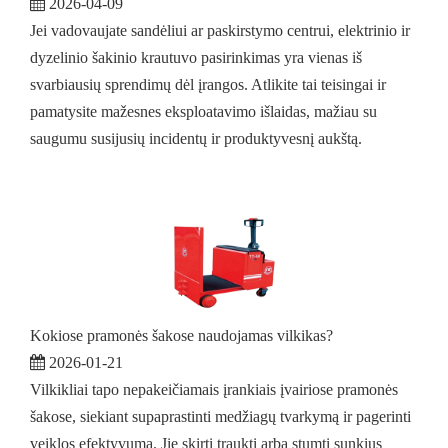
2026-04-09
Jei vadovaujate sandėliui ar paskirstymo centrui, elektrinio ir
dyzelinio šakinio krautuvo pasirinkimas yra vienas iš
svarbiausių sprendimų dėl įrangos. Atlikite tai teisingai ir
pamatysite mažesnes eksploatavimo išlaidas, mažiau su
saugumu susijusių incidentų ir produktyvesnį aukštą.
Kokiose pramonės šakose naudojamas vilkikas?
2026-01-21
Vilkikliai tapo nepakeičiamais įrankiais įvairiose pramonės
šakose, siekiant supaprastinti medžiagų tvarkymą ir pagerinti
veiklos efektyvumą. Jie skirti traukti arba stumti sunkius