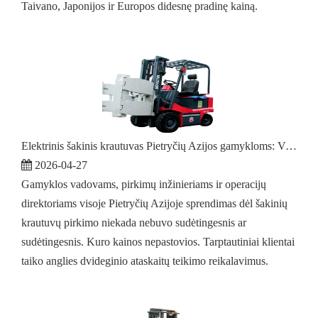
Taivano, Japonijos ir Europos didesnę pradinę kainą.
Elektrinis šakinis krautuvas Pietryčių Azijos gamykloms: Visas pirkėjo vadovas
2026-04-27
Gamyklos vadovams, pirkimų inžinieriams ir operacijų
direktoriams visoje Pietryčių Azijoje sprendimas dėl šakinių
krautuvų pirkimo niekada nebuvo sudėtingesnis ar
sudėtingesnis. Kuro kainos nepastovios. Tarptautiniai klientai
taiko anglies dvideginio ataskaitų teikimo reikalavimus.