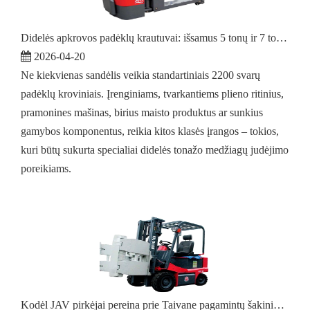
Didelės apkrovos padėklų krautuvai: išsamus 5 tonų ir 7 tonų elektrinių modelių vadovas
2026-04-20
Ne kiekvienas sandėlis veikia standartiniais 2200 svarų
padėklų kroviniais. Įrenginiams, tvarkantiems plieno ritinius,
pramonines mašinas, birius maisto produktus ar sunkius
gamybos komponentus, reikia kitos klasės įrangos – tokios,
kuri būtų sukurta specialiai didelės tonažo medžiagų judėjimo
poreikiams.
Kodėl JAV pirkėjai pereina prie Taivane pagamintų šakinių krautuvų po 301 skirsnio tarifų