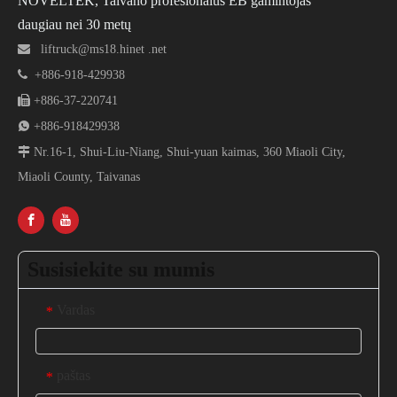
NOVELTEK, Taivano profesionalus EB gamintojas
daugiau nei 30 metų

liftruck@ms18.hinet .net

+886-918-429938

+886-37-220741

+886-918429938

Nr.16-1, Shui-Liu-Niang, Shui-yuan kaimas, 360 Miaoli City,
Miaoli County, Taivanas
Susisiekite su mumis
Vardas
*
paštas
*