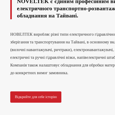
NOVELTEK є єдиним професійним в
електричного транспортно-розванта
обладнання на Тайвані.
НОВЕЛТЕК виробляє різні типи електричного гідравлічног
зберігання та транспортування на Тайвані, в основному в
(вилочні навантажувачі, ричтраки), електронавантажувачі, 
електричні та ручні гідравлічні візки, напівелектричні шт
Компанія також налаштовує обладнання для обробки матері
до конкретних вимог замовника.
Відкрийте для себе історію
NOVELTEK