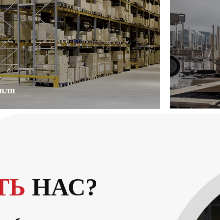
івля
ТЬ
НАС?