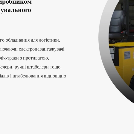
иробником
жувального
о обладнання для логістики,
ключаючи електронавантажувачі
ліч-траки з противагою,
абелери, ручні штабелери тощо.
алів і штабелювання відповідно