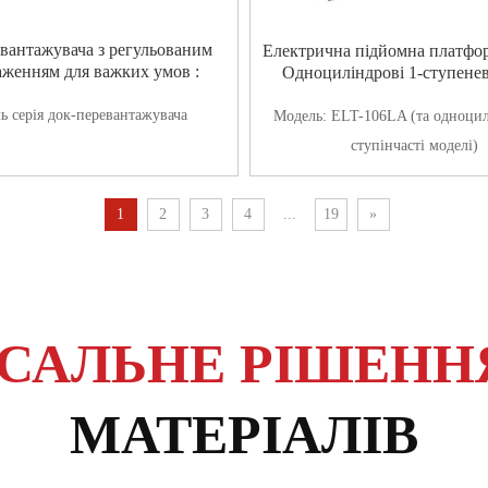
вантажувача з регульованим
Електрична підйомна платф
аженням для важких умов :
Одноциліндрові 1-ступенев
ль
серія док-перевантажувача
Модель:
ELT-106LA (та одноцил
ступінчасті моделі)
1
2
3
4
...
19
»
САЛЬНЕ РІШЕНН
МАТЕРІАЛІВ