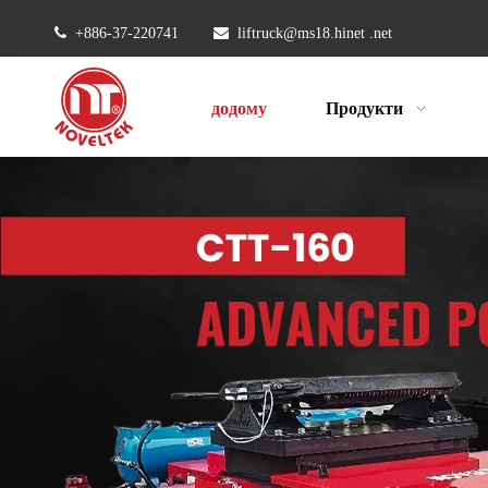

+886-37-220741

liftruck@ms18.hinet .net
додому
Продукти