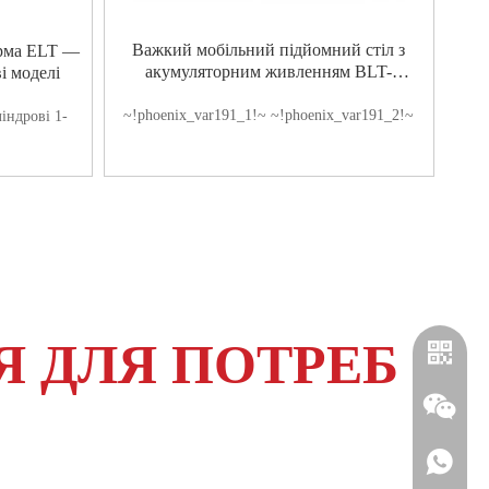
Важкий мобільний підйомний стіл з
орма ELT —
акумуляторним живленням BLT-
і моделі
300/350D/�
~!phoenix_var191_1!~
~!phoenix_var191_2!~
індрові 1-
Я ДЛЯ ПОТРЕБ
ЛІНІЯ
+886-91
WeChat