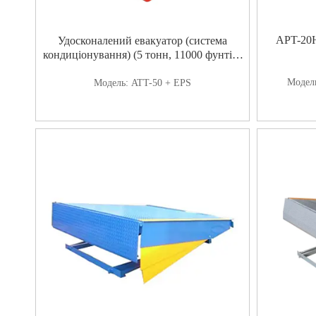
APT-20H
Удосконалений евакуатор (система
кондиціонування) (5 тонн, 11000 фунтів)
Електронна система підсилювача керма
(система EPS) Дуже проста в керуванні
Модел
Модель:
ATT-50 + EPS