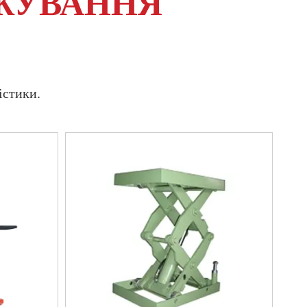
ЖУВАННЯ
істики.