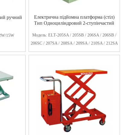
Електрична підйомна платформа (стіл)
тий ручний
Тип Одноциліндровий 2-ступінчастий
Модель:
ELT-205SA / 205SB / 206SA / 206SB /
12W/15W
206SC / 207SA / 208SA / 209SA / 210SA / 212SA