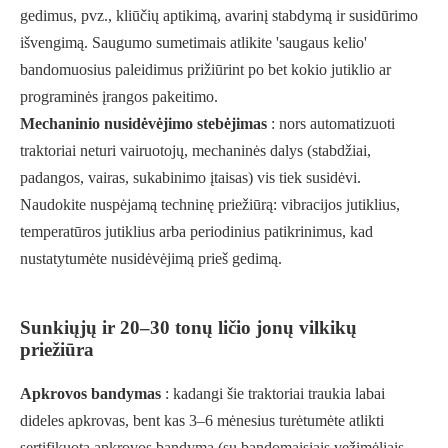
gedimus, pvz., kliūčių aptikimą, avarinį stabdymą ir susidūrimo
išvengimą. Saugumo sumetimais atlikite 'saugaus kelio'
bandomuosius paleidimus prižiūrint po bet kokio jutiklio ar
programinės įrangos pakeitimo.
Mechaninio nusidėvėjimo stebėjimas
: nors automatizuoti
traktoriai neturi vairuotojų, mechaninės dalys (stabdžiai,
padangos, vairas, sukabinimo įtaisas) vis tiek susidėvi.
Naudokite nuspėjamą techninę priežiūrą: vibracijos jutiklius,
temperatūros jutiklius arba periodinius patikrinimus, kad
nustatytumėte nusidėvėjimą prieš gedimą.
Sunkiųjų ir 20–30 tonų ličio jonų vilkikų
priežiūra
Apkrovos bandymas
: kadangi šie traktoriai traukia labai
dideles apkrovas, bent kas 3–6 mėnesius turėtumėte atlikti
sertifikuotą apkrovos bandymą (su bandomaisiais vežimėliais