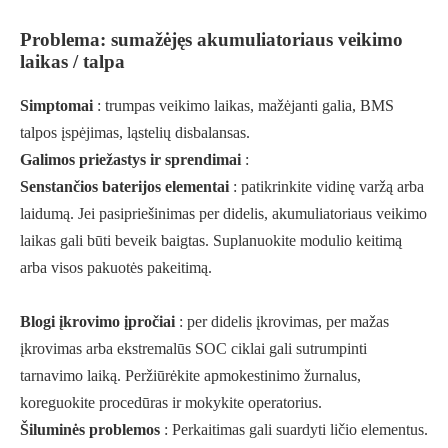
Problema: sumažėjęs akumuliatoriaus veikimo
laikas / talpa
Simptomai
: trumpas veikimo laikas, mažėjanti galia, BMS
talpos įspėjimas, ląstelių disbalansas.
Galimos priežastys ir sprendimai
:
Senstančios baterijos elementai
: patikrinkite vidinę varžą arba
laidumą. Jei pasipriešinimas per didelis, akumuliatoriaus veikimo
laikas gali būti beveik baigtas. Suplanuokite modulio keitimą
arba visos pakuotės pakeitimą.
Blogi įkrovimo įpročiai
: per didelis įkrovimas, per mažas
įkrovimas arba ekstremalūs SOC ciklai gali sutrumpinti
tarnavimo laiką. Peržiūrėkite apmokestinimo žurnalus,
koreguokite procedūras ir mokykite operatorius.
Šiluminės problemos
: Perkaitimas gali suardyti ličio elementus.