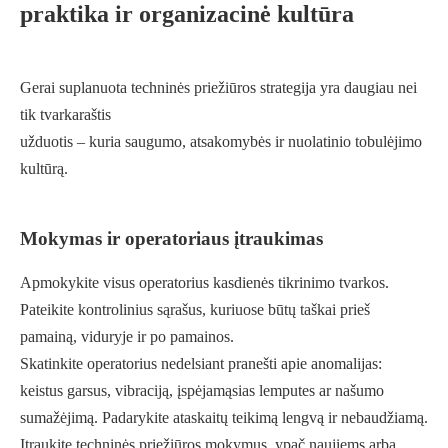
praktika ir organizacinė kultūra
Gerai suplanuota techninės priežiūros strategija yra daugiau nei
tik tvarkaraštis
užduotis – kuria saugumo, atsakomybės ir nuolatinio tobulėjimo
kultūrą.
Mokymas ir operatoriaus įtraukimas
Apmokykite visus operatorius kasdienės tikrinimo tvarkos.
Pateikite kontrolinius sąrašus, kuriuose būtų taškai prieš
pamainą, viduryje ir po pamainos.
Skatinkite operatorius nedelsiant pranešti apie anomalijas:
keistus garsus, vibraciją, įspėjamąsias lemputes ar našumo
sumažėjimą. Padarykite ataskaitų teikimą lengvą ir nebaudžiamą.
Įtraukite techninės priežiūros mokymus, ypač naujiems arba