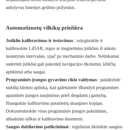
ankstyvus baterijos gedimo požymius.
Automatizuotų vilkikų priežiūra
Jutiklio kalibravimas ir testavimas
: sulygiuokite ir
kalibruokite LiDAR, regos ar magnetinius jutiklius iš anksto
nustatytais intervalais, ypač po mechaninio darbo. Netinkamai
suderinti jutikliai gali pakenkti navigacijos tikslumui, kliūčių
aptikimui arba saugai.
Programinės įrangos gyvavimo ciklo valdymas
: palaikykite
stabilią kūrimo aplinką, kad galėtumėte išbandyti programinės
aparatinės įrangos naujinimus prieš diegdami į gamybą.
Išsaugokite kalibravimo parametrų atsargines kopijas.
Dokumentuokite visus programinės įrangos pakeitimus,
atšaukimo taškus ir kalibravimo duomenis.
Saugos dubliavimo patikrinimai
: reguliariai tikrinkite saugius