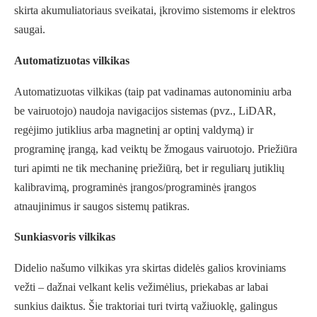
skirta akumuliatoriaus sveikatai, įkrovimo sistemoms ir elektros
saugai.
Automatizuotas vilkikas
Automatizuotas vilkikas (taip pat vadinamas autonominiu arba
be vairuotojo) naudoja navigacijos sistemas (pvz., LiDAR,
regėjimo jutiklius arba magnetinį ar optinį valdymą) ir
programinę įrangą, kad veiktų be žmogaus vairuotojo. Priežiūra
turi apimti ne tik mechaninę priežiūrą, bet ir reguliarų jutiklių
kalibravimą, programinės įrangos/programinės įrangos
atnaujinimus ir saugos sistemų patikras.
Sunkiasvoris vilkikas
Didelio našumo vilkikas yra skirtas didelės galios kroviniams
vežti – dažnai velkant kelis vežimėlius, priekabas ar labai
sunkius daiktus. Šie traktoriai turi tvirtą važiuoklę, galingus