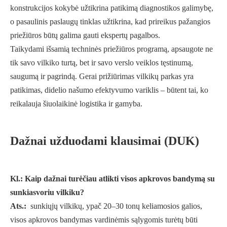
konstrukcijos kokybė užtikrina patikimą diagnostikos galimybę,
o pasaulinis paslaugų tinklas užtikrina, kad prireikus pažangios
priežiūros būtų galima gauti ekspertų pagalbos.
Taikydami išsamią techninės priežiūros programą, apsaugote ne
tik savo vilkiko turtą, bet ir savo verslo veiklos tęstinumą,
saugumą ir pagrindą. Gerai prižiūrimas vilkikų parkas yra
patikimas, didelio našumo efektyvumo variklis – būtent tai, ko
reikalauja šiuolaikinė logistika ir gamyba.
Dažnai užduodami klausimai (DUK)
Kl.: Kaip dažnai turėčiau atlikti visos apkrovos bandymą su
sunkiasvoriu vilkiku?
Ats.:
sunkiųjų vilkikų, ypač 20–30 tonų keliamosios galios,
visos apkrovos bandymas vardinėmis sąlygomis turėtų būti