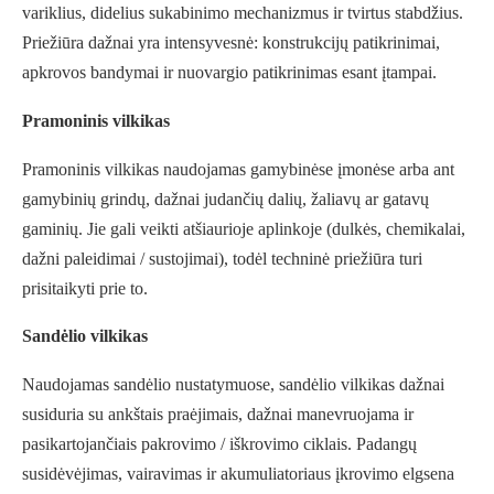
variklius, didelius sukabinimo mechanizmus ir tvirtus stabdžius.
Priežiūra dažnai yra intensyvesnė: konstrukcijų patikrinimai,
apkrovos bandymai ir nuovargio patikrinimas esant įtampai.
Pramoninis vilkikas
Pramoninis vilkikas naudojamas gamybinėse įmonėse arba ant
gamybinių grindų, dažnai judančių dalių, žaliavų ar gatavų
gaminių. Jie gali veikti atšiaurioje aplinkoje (dulkės, chemikalai,
dažni paleidimai / sustojimai), todėl techninė priežiūra turi
prisitaikyti prie to.
Sandėlio vilkikas
Naudojamas sandėlio nustatymuose, sandėlio vilkikas dažnai
susiduria su ankštais praėjimais, dažnai manevruojama ir
pasikartojančiais pakrovimo / iškrovimo ciklais. Padangų
susidėvėjimas, vairavimas ir akumuliatoriaus įkrovimo elgsena