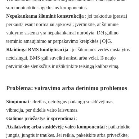
suremontuokite sugedusius komponentus.
Nepakankama šiluminė konstrukcija
: jei traktorius įprastai
perkaista esant normaliai apkrovai, įvertinkite, ar šiluminė
valdymo sistema yra nepakankamai nurodyta. Dėl galimo
terminio atnaujinimo ar perpakavimo kreipkitės į OĮG.
Klaidinga BMS konfigūracija
: jei šiluminės vertės nustatytos
neteisingai, BMS gali suveikti anksti arba vėlai. Iš naujo
patvirtinkite slenksčius ir užtikrinkite teisingą kalibravimą.
Problema: vairavimo arba derinimo problemos
Simptomai
: dreifas, netolygus padangų susidėvėjimas,
vibracija, per didelis vairo laisvumas.
Galimos priežastys ir sprendimai
:
Atsilaisvinę arba susidėvėję vairo komponentai
: patikrinkite
jungtis, jungtis ir traukes. Jei reikia, pakeiskite arba priveržkite,