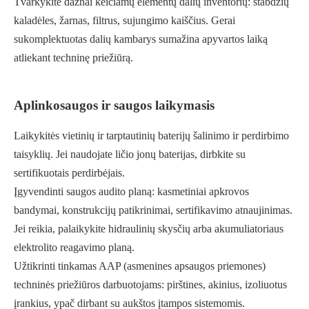
Tvarkykite dažnai keičiamų elementų dalių inventorių: stabdžių
kaladėles, žarnas, filtrus, sujungimo kaiščius. Gerai
sukomplektuotas dalių kambarys sumažina apyvartos laiką
atliekant techninę priežiūrą.
Aplinkosaugos ir saugos laikymasis
Laikykitės vietinių ir tarptautinių baterijų šalinimo ir perdirbimo
taisyklių. Jei naudojate ličio jonų baterijas, dirbkite su
sertifikuotais perdirbėjais.
Įgyvendinti saugos audito planą: kasmetiniai apkrovos
bandymai, konstrukcijų patikrinimai, sertifikavimo atnaujinimas.
Jei reikia, palaikykite hidraulinių skysčių arba akumuliatoriaus
elektrolito reagavimo planą.
Užtikrinti tinkamas AAP (asmenines apsaugos priemones)
techninės priežiūros darbuotojams: pirštines, akinius, izoliuotus
įrankius, ypač dirbant su aukštos įtampos sistemomis.