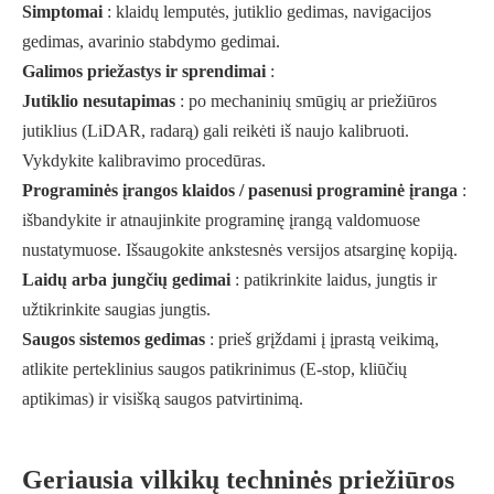
Simptomai
: klaidų lemputės, jutiklio gedimas, navigacijos
gedimas, avarinio stabdymo gedimai.
Galimos priežastys ir sprendimai
:
Jutiklio nesutapimas
: po mechaninių smūgių ar priežiūros
jutiklius (LiDAR, radarą) gali reikėti iš naujo kalibruoti.
Vykdykite kalibravimo procedūras.
Programinės įrangos klaidos / pasenusi programinė įranga
:
išbandykite ir atnaujinkite programinę įrangą valdomuose
nustatymuose. Išsaugokite ankstesnės versijos atsarginę kopiją.
Laidų arba jungčių gedimai
: patikrinkite laidus, jungtis ir
užtikrinkite saugias jungtis.
Saugos sistemos gedimas
: prieš grįždami į įprastą veikimą,
atlikite perteklinius saugos patikrinimus (E-stop, kliūčių
aptikimas) ir visišką saugos patvirtinimą.
Geriausia vilkikų techninės priežiūros