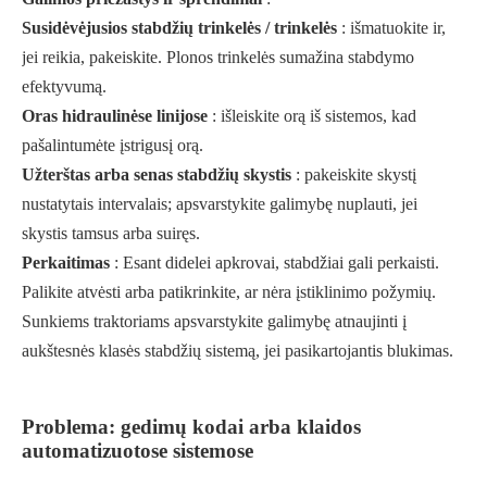
Susidėvėjusios stabdžių trinkelės / trinkelės
: išmatuokite ir,
jei reikia, pakeiskite. Plonos trinkelės sumažina stabdymo
efektyvumą.
Oras hidraulinėse linijose
: išleiskite orą iš sistemos, kad
pašalintumėte įstrigusį orą.
Užterštas arba senas stabdžių skystis
: pakeiskite skystį
nustatytais intervalais; apsvarstykite galimybę nuplauti, jei
skystis tamsus arba suiręs.
Perkaitimas
: Esant didelei apkrovai, stabdžiai gali perkaisti.
Palikite atvėsti arba patikrinkite, ar nėra įstiklinimo požymių.
Sunkiems traktoriams apsvarstykite galimybę atnaujinti į
aukštesnės klasės stabdžių sistemą, jei pasikartojantis blukimas.
Problema: gedimų kodai arba klaidos
automatizuotose sistemose