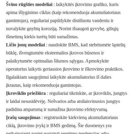
Švino rūgšties modeliai
: laikykitės įkrovimo grafiko, kuris
apima išlyginimo ciklus (kaip rekomenduoja akumuliatoriaus
gamintojas), reguliariai papildykite distiliuotu vandeniu ir
nuvalykite gnybtų koroziją. Norint išsaugoti gyvybę, giliųjų
išmetimų kiekis turėtų būti sumažintas.
Ličio jonų modeliai
: naudokite BMS, kad stebėtumėte ląstelių
būklę, išvengtumėte ekstremalios įkrovos būsenos ir
palaikytumėte optimalias šilumos sąlygas. Apmokykite
operatorius laikytis geriausios įkrovimo ir iškrovimo praktikos.
Ilgalaikiam saugojimui laikykite akumuliatorius iš dalies
įkrautas, kaip rekomenduoja gamintojas.
Įkroviklio priežiūra
: reguliariai tikrinkite, ar įkroviklis, jungtys
ir laidai nesusidėvėję. Nešvarios arba atsilaisvinusios jungtys
padidina atsparumą ir sumažina įkrovimo efektyvumą.
Įrašų saugojimas
: registruokite kiekvieną akumuliatoriaus
ciklą, įkrovimo įvykį ir BMS gedimą. Šie duomenys yra
neįkainojami norint nustatyti senėjimo tendencijas arba