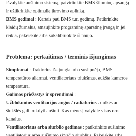
Išvalykite aušinimo sistemą, patvirtinkite BMS šiluminę apsaugą
ir užtikrinkite optimalią įkrovimo aplinką.
BMS gedimai
: Kartais pati BMS turi gedimų. Patikrinkite
klaidų žurnalus, atnaujinkite programinę-aparatinę įrangą ir, jei
reikia, pakeiskite arba sukalibruokite iš naujo.
Problema: perkaitimas / terminis išjungimas
Simptomai
: Traktorius išsijungia arba susilpnėja, BMS
temperatūros aliarmai, ventiliatoriaus triukšmas, aukšta kameros
temperatūra.
Galimos priežastys ir sprendimai
:
Užblokuotos ventiliacijos angos / radiatorius
: dulkės ar
šiukšlės gali trukdyti aušinti. Kas mėnesį valykite visus oro
kanalus.
Ventiliatoriaus arba siurblio gedimas
: patikrinkite aušinimo
ventiliatorius arba aušinimo skysčio siurblius. Pakeiskite arba