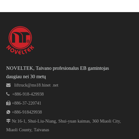
NOVELTEK, Taivano profesionalus EB gamintojas
daugiau nei 30 metų

liftruck@ms18.hinet .net

+886-918-429938

+886-37-220741

+886-918429938

Nr.16-1, Shui-Liu-Niang, Shui-yuan kaimas, 360 Miaoli City,
Miaoli County, Taivanas