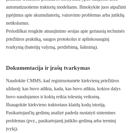
automatizuotiems traktorių modeliams. Išmokykite juos atpažinti
įspėjimus apie akumuliatorių, vairavimo problemas arba jutiklių
netikslumus.
Periodiškai rengkite atnaujinimo sesijas apie geriausią techninės
priežiūros praktiką, saugos protokolus ir aplinkosauginį
tvarkymą (baterijų valymą, perdirbimą, šalinimą).
Dokumentacija ir įrašų tvarkymas
Naudokite CMMS, kad registruotumėte kiekvieną priežiūros
užduotį: kas buvo atlikta, kada, kas buvo atlikta, kokios dalys
buvo naudojamos ir kokių reikia tolesnių veiksmų.
Išsaugokite kiekvieno traktoriaus klaidų kodų istoriją.
Pasikartojančių gedimų analizė padeda nustatyti sistemines
problemas (pvz., pasikartojantį jutiklio gedimą arba terminį
įvykį).