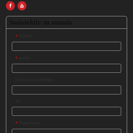
Susisiekite su mumis
Vardas
*
paštas
*
Įmonės pavadinimas
Tel
Pranešimas
*