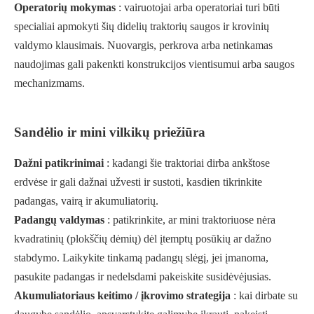
Operatorių mokymas
: vairuotojai arba operatoriai turi būti
specialiai apmokyti šių didelių traktorių saugos ir krovinių
valdymo klausimais. Nuovargis, perkrova arba netinkamas
naudojimas gali pakenkti konstrukcijos vientisumui arba saugos
mechanizmams.
Sandėlio ir mini vilkikų priežiūra
Dažni patikrinimai
: kadangi šie traktoriai dirba ankštose
erdvėse ir gali dažnai užvesti ir sustoti, kasdien tikrinkite
padangas, vairą ir akumuliatorių.
Padangų valdymas
: patikrinkite, ar mini traktoriuose nėra
kvadratinių (plokščių dėmių) dėl įtemptų posūkių ar dažno
stabdymo. Laikykite tinkamą padangų slėgį, jei įmanoma,
pasukite padangas ir nedelsdami pakeiskite susidėvėjusias.
Akumuliatoriaus keitimo / įkrovimo strategija
: kai dirbate su