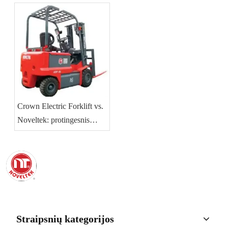
TCO vadovas operacijoms
Pietryčių Azijos operacijų
Pietryčių Azijoje
vadovas
Crown Electric Forklift vs.
Noveltek: protingesnis
pasirinkimas 2025 m
Straipsnių kategorijos