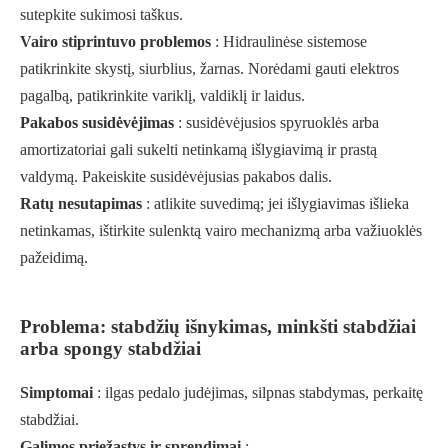
sutepkite sukimosi taškus.
Vairo stiprintuvo problemos
: Hidraulinėse sistemose
patikrinkite skystį, siurblius, žarnas. Norėdami gauti elektros
pagalbą, patikrinkite variklį, valdiklį ir laidus.
Pakabos susidėvėjimas
: susidėvėjusios spyruoklės arba
amortizatoriai gali sukelti netinkamą išlygiavimą ir prastą
valdymą. Pakeiskite susidėvėjusias pakabos dalis.
Ratų nesutapimas
: atlikite suvedimą; jei išlygiavimas išlieka
netinkamas, ištirkite sulenktą vairo mechanizmą arba važiuoklės
pažeidimą.
Problema: stabdžių išnykimas, minkšti stabdžiai
arba spongy stabdžiai
Simptomai
: ilgas pedalo judėjimas, silpnas stabdymas, perkaitę
stabdžiai.
Galimos priežastys ir sprendimai
: