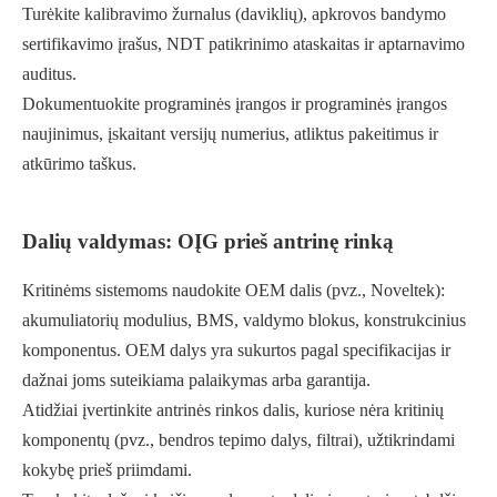
Turėkite kalibravimo žurnalus (daviklių), apkrovos bandymo
sertifikavimo įrašus, NDT patikrinimo ataskaitas ir aptarnavimo
auditus.
Dokumentuokite programinės įrangos ir programinės įrangos
naujinimus, įskaitant versijų numerius, atliktus pakeitimus ir
atkūrimo taškus.
Dalių valdymas: OĮG prieš antrinę rinką
Kritinėms sistemoms naudokite OEM dalis (pvz., Noveltek):
akumuliatorių modulius, BMS, valdymo blokus, konstrukcinius
komponentus. OEM dalys yra sukurtos pagal specifikacijas ir
dažnai joms suteikiama palaikymas arba garantija.
Atidžiai įvertinkite antrinės rinkos dalis, kuriose nėra kritinių
komponentų (pvz., bendros tepimo dalys, filtrai), užtikrindami
kokybę prieš priimdami.