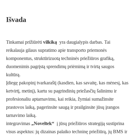
Išvada
Tinkamai prižiūrėti
vilkiką
yra daugialypis darbas. Tai
reikalauja gilaus supratimo apie transporto priemonės
komponentus, struktūrizuotą techninės priežiūros grafiką,
duomenimis pagrįstą sprendimų priėmimą ir tvirtą saugos
kultūrą.
Įdiegę pakopinį tvarkaraštį (kasdien, kas savaitę, kas mėnesį, kas
ketvirtį, metinį), kartu su pagrindinių priežasčių šalinimu ir
profesionaliu aptarnavimu, kai reikia, žymiai sumažinsite
prastovos laiką, pagerinsite saugą ir prailginsite jūsų įrangos
tarnavimo laiką.
integravimas
„Noveltek“
į jūsų priežiūros strategiją sustiprina
visus aspektus: jų dizainas palaiko techninę priežiūrą, jų BMS ir