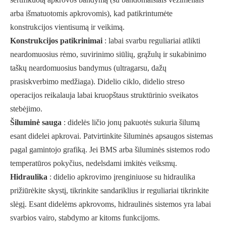
arba išmatuotomis apkrovomis), kad patikrintumėte
konstrukcijos vientisumą ir veikimą.
Konstrukcijos patikrinimai
: labai svarbu reguliariai atlikti
neardomuosius rėmo, suvirinimo siūlių, grąžulų ir sukabinimo
taškų neardomuosius bandymus (ultragarsu, dažų
prasiskverbimo medžiaga). Didelio ciklo, didelio streso
operacijos reikalauja labai kruopštaus struktūrinio sveikatos
stebėjimo.
Šiluminė sauga
: didelės ličio jonų pakuotės sukuria šilumą
esant didelei apkrovai. Patvirtinkite šiluminės apsaugos sistemas
pagal gamintojo grafiką. Jei BMS arba šiluminės sistemos rodo
temperatūros pokyčius, nedelsdami imkitės veiksmų.
Hidraulika
: didelio apkrovimo įrenginiuose su hidraulika
prižiūrėkite skystį, tikrinkite sandariklius ir reguliariai tikrinkite
slėgį. Esant didelėms apkrovoms, hidraulinės sistemos yra labai
svarbios vairo, stabdymo ar kitoms funkcijoms.