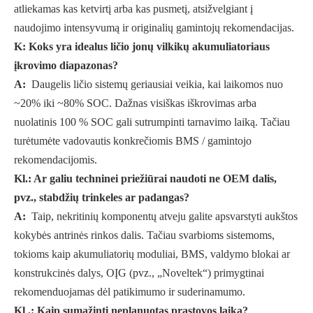
atliekamas kas ketvirtį arba kas pusmetį, atsižvelgiant į
naudojimo intensyvumą ir originalių gamintojų rekomendacijas.
K: Koks yra idealus ličio jonų vilkikų akumuliatoriaus
įkrovimo diapazonas?
A:
Daugelis ličio sistemų geriausiai veikia, kai laikomos nuo
~20% iki ~80% SOC. Dažnas visiškas iškrovimas arba
nuolatinis 100 % SOC gali sutrumpinti tarnavimo laiką. Tačiau
turėtumėte vadovautis konkrečiomis BMS / gamintojo
rekomendacijomis.
Kl.: Ar galiu techninei priežiūrai naudoti ne OEM dalis,
pvz., stabdžių trinkeles ar padangas?
A:
Taip, nekritinių komponentų atveju galite apsvarstyti aukštos
kokybės antrinės rinkos dalis. Tačiau svarbioms sistemoms,
tokioms kaip akumuliatorių moduliai, BMS, valdymo blokai ar
konstrukcinės dalys, OĮG (pvz., „Noveltek“) primygtinai
rekomenduojamas dėl patikimumo ir suderinamumo.
Kl .: Kaip sumažinti neplanuotas prastovos laiką?