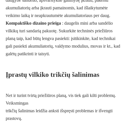
daugybe sandėlio, apsvarstykite galimybę įkrauti, pakeisti
akumuliatorių arba įkrauti pamainomis, kad išlaikytumėte
veikimo laiką ir neapkrautumėte akumuliatoriaus per daug.
Kompaktiško dizaino prieiga
: daugelis mini arba sandėlio
vilkikų turi sandarią pakuotę. Sukurkite techninės priežiūros
planą taip, kad būtų lengva pasiekti: įsitikinkite, kad technikai
gali pasiekti akumuliatorių, valdymo modulius, movas ir kt., kad
galėtų patikrinti ir taisyti.
Įprastų vilkiko trikčių šalinimas
Net ir turint tvirtą priežiūros planą, vis tiek gali kilti problemų.
Veiksmingas
trikčių šalinimas leidžia anksti išspręsti problemas ir išvengti
prastovų.