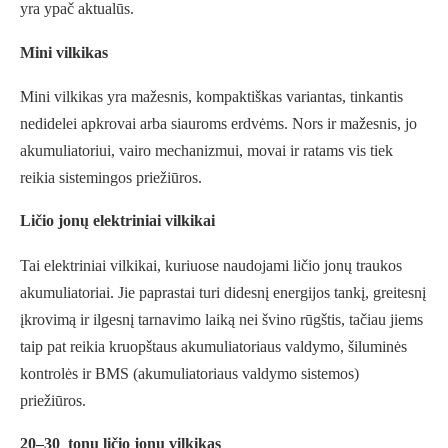
yra ypač aktualūs.
Mini vilkikas
Mini vilkikas yra mažesnis, kompaktiškas variantas, tinkantis
nedidelei apkrovai arba siauroms erdvėms. Nors ir mažesnis, jo
akumuliatoriui, vairo mechanizmui, movai ir ratams vis tiek
reikia sistemingos priežiūros.
Ličio jonų elektriniai vilkikai
Tai elektriniai vilkikai, kuriuose naudojami ličio jonų traukos
akumuliatoriai. Jie paprastai turi didesnį energijos tankį, greitesnį
įkrovimą ir ilgesnį tarnavimo laiką nei švino rūgštis, tačiau jiems
taip pat reikia kruopštaus akumuliatoriaus valdymo, šiluminės
kontrolės ir BMS (akumuliatoriaus valdymo sistemos)
priežiūros.
20–30
tonų ličio jonų vilkikas