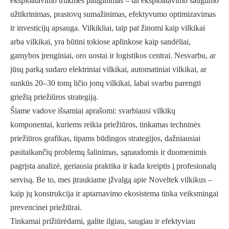
eksploatavimo trukmės pailginimas – tai eksploatavimo saugumo
užtikrinimas, prastovų sumažinimas, efektyvumo optimizavimas
ir investicijų apsauga. Vilkikliai, taip pat žinomi kaip vilkikai
arba vilkikai, yra būtini tokiose aplinkose kaip sandėliai,
gamybos įrenginiai, oro uostai ir logistikos centrai. Nesvarbu, ar
jūsų parką sudaro elektriniai vilkikai, automatiniai vilkikai, ar
sunkūs 20–30 tonų ličio jonų vilkikai, labai svarbu parengti
griežtą priežiūros strategiją.
Šiame vadove išsamiai aprašomi: svarbiausi vilkikų
komponentai, kuriems reikia priežiūros, tinkamas techninės
priežiūros grafikas, tipams būdingos strategijos, dažniausiai
pasitaikančių problemų šalinimas, sąnaudomis ir duomenimis
pagrįsta analizė, geriausia praktika ir kada kreiptis į profesionalų
servisą. Be to, mes įtraukiame įžvalgą apie Noveltek vilkikus –
kaip jų konstrukcija ir aptarnavimo ekosistema tinka veiksmingai
prevencinei priežiūrai.
Tinkamai prižiūrėdami, galite ilgiau, saugiau ir efektyviau