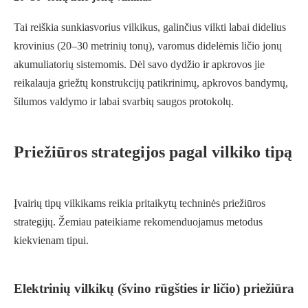
Tai reiškia sunkiasvorius vilkikus, galinčius vilkti labai didelius
krovinius (20–30 metrinių tonų), varomus didelėmis ličio jonų
akumuliatorių sistemomis. Dėl savo dydžio ir apkrovos jie
reikalauja griežtų konstrukcijų patikrinimų, apkrovos bandymų,
šilumos valdymo ir labai svarbių saugos protokolų.
Priežiūros strategijos pagal vilkiko tipą
Įvairių tipų vilkikams reikia pritaikytų techninės priežiūros
strategijų. Žemiau pateikiame rekomenduojamus metodus
kiekvienam tipui.
Elektrinių vilkikų (švino rūgšties ir ličio) priežiūra