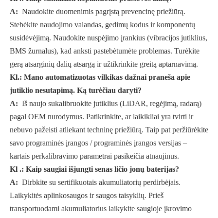
A:
Naudokite duomenimis pagrįstą prevencinę priežiūrą.
Stebėkite naudojimo valandas, gedimų kodus ir komponentų
susidėvėjimą. Naudokite nuspėjimo įrankius (vibracijos jutiklius,
BMS žurnalus), kad anksti pastebėtumėte problemas. Turėkite
gerą atsarginių dalių atsargą ir užtikrinkite greitą aptarnavimą.
Kl.: Mano automatizuotas vilkikas dažnai praneša apie
jutiklio nesutapimą. Ką turėčiau daryti?
A:
Iš naujo sukalibruokite jutiklius (LiDAR, regėjimą, radarą)
pagal OEM nurodymus. Patikrinkite, ar laikikliai yra tvirti ir
nebuvo pažeisti atliekant techninę priežiūrą. Taip pat peržiūrėkite
savo programinės įrangos / programinės įrangos versijas –
kartais perkalibravimo parametrai pasikeičia atnaujinus.
Kl .: Kaip saugiai išjungti senas ličio jonų baterijas?
A:
Dirbkite su sertifikuotais akumuliatorių perdirbėjais.
Laikykitės aplinkosaugos ir saugos taisyklių. Prieš
transportuodami akumuliatorius laikykite saugioje įkrovimo