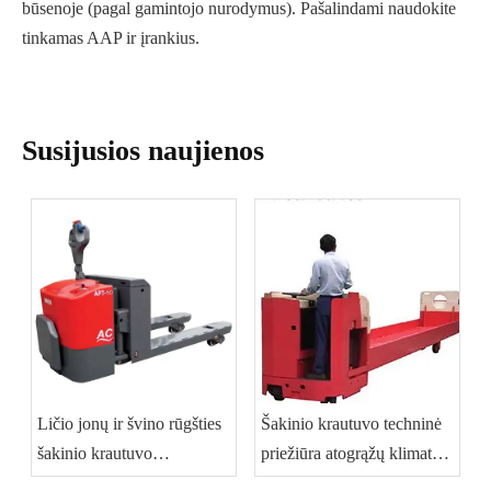
būsenoje (pagal gamintojo nurodymus). Pašalindami naudokite
tinkamas AAP ir įrankius.
Susijusios naujienos
Ličio jonų ir švino rūgšties
Šakinio krautuvo techninė
šakinio krautuvo
priežiūra atogrąžų klimato
akumuliatorius: 3 metų
sąlygomis: praktinis